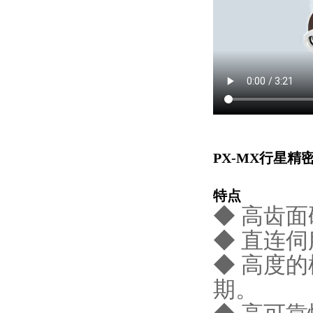
PX-MX行星精
特点
◆ 高齿
◆ 直连
◆ 高度
期。