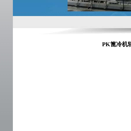
PK篦冷机