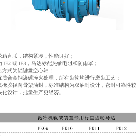
轮箱直联，结构紧凑，性能良好；
 IE2 或 IE3，马达标配热敏电阻和防雨罩；
出方式为锁键盘空心轴；
优质合金钢渗碳淬火处理，所有齿轮均进行磨齿工艺；
用氟橡胶径向骨架油封，标准结构为双油封设计，密封可靠性
块化设计，批量生产更经济。