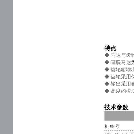
特点
◆ 马达与齿
◆ 直联马达为
◆ 齿轮箱输
◆ 齿轮采用
◆ 输出采
◆ 高度的模
技术参数